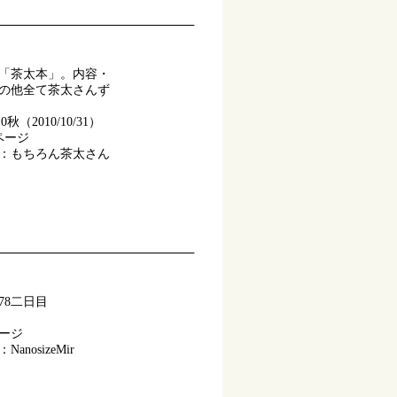
「茶太本」。内容・
の他全て茶太さんず
秋（2010/10/31）
ページ
：もちろん茶太さん
78二日目
ページ
nosizeMir