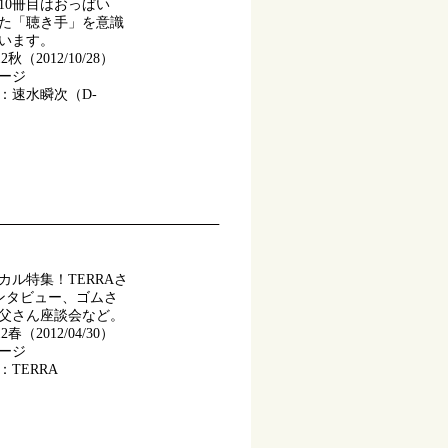
10冊目はおっぱい
た「聴き手」を意識
います。
秋（2012/10/28）
ページ
：速水瞬次（D-
カル特集！TERRAさ
)インタビュー、ゴムさ
父さん座談会など。
春（2012/04/30）
ページ
TERRA