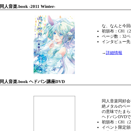
同人音楽.book -2011 Winter-
な、なんと今回
初頒布：C81（201
ページ数：32
インタビュー先：Ev
→
詳細情報
同人音楽.book ヘドバン
講座
DVD
同人音楽同好会
絶メタルのペー
の意味でたまら
ヘドバンDVD
初頒布：C81（201
イベント限定頒