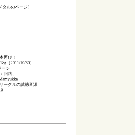
メタルのページ）
本再び！
秋（2011/10/30）
ページ
：回路、
、Mamyukka
0サークルの試聴音源
付き