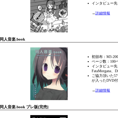
インタビュー先：Mi
→
詳細情報
同人音楽.book
初頒布：M3-2009
ページ数：100
インタビュー先
FataMorgana、Di
ご協力頂いた5
が入ったDVD
→
詳細情報
同人音楽.book プレ版[完売]