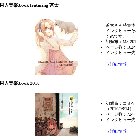
同人音楽.book featuring 茶太
茶太さん特集本
インタビューそ
くめです。
初頒布：M3-2010
ページ数：102
インタビュー先
→
詳細情報
同人音楽.book 2010
初頒布：コミケ
（2010/08/14）
ページ数：72
インタビュー先：Na
→
詳細情報