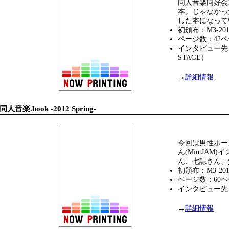
同人音楽同好会
本。じゃなかっ
した本になって
初頒布：M3-2012
ページ数：42
インタビュー先
STAGE）
→
詳細情報
同人音楽.book -2012 Spring-
今回は男性ボー
ん(MintJAM
ん、七誌さん、
初頒布：M3-2012
ページ数：60
インタビュー先：
→
詳細情報