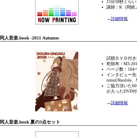
15分50秒くらい
講師：K（悶絶
→
詳細情報
同人音楽.book -2011 Autumn-
試聴ＤＶＤ付き
初頒布：M3-2011
ページ数：104
インタビュー先
remof/Reofole
ご協力頂いた6
が入ったDVD
→
詳細情報
同人音楽.book 夏の3点セット