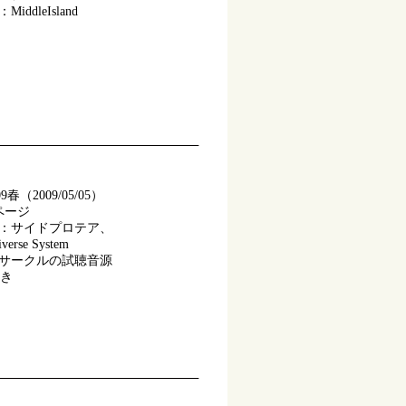
ddleIsland
春（2009/05/05）
ページ
：サイドプロテア、
verse System
7サークルの試聴音源
付き