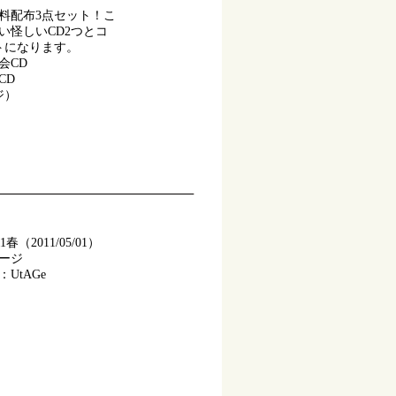
無料配布3点セット！こ
い怪しいCD2つとコ
トになります。
会CD
CD
ジ）
春（2011/05/01）
ページ
UtAGe