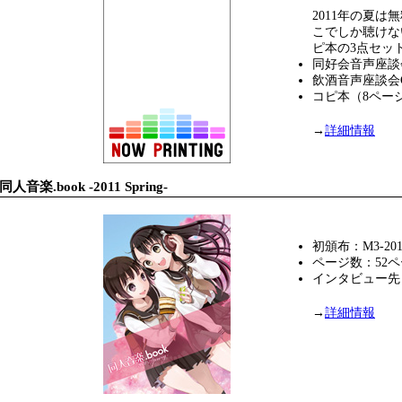
2011年の夏は
こでしか聴けな
ピ本の3点セッ
同好会音声座談
飲酒音声座談会
コピ本（8ペー
→
詳細情報
同人音楽.book -2011 Spring-
初頒布：M3-2011
ページ数：52
インタビュー先：
→
詳細情報