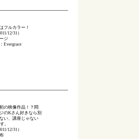
はフルカラー！
1/12/31）
ページ
ergrace
初の映像作品！？悶
ジのKさん好きなら別
ない、講座じゃない
です。
1/12/31）
布